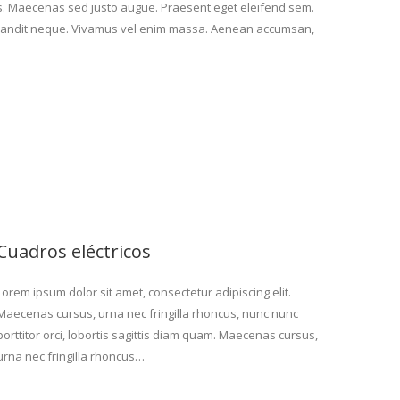
sus. Maecenas sed justo augue. Praesent eget eleifend sem.
er blandit neque. Vivamus vel enim massa. Aenean accumsan,
Cuadros eléctricos
Lorem ipsum dolor sit amet, consectetur adipiscing elit.
Maecenas cursus, urna nec fringilla rhoncus, nunc nunc
porttitor orci, lobortis sagittis diam quam. Maecenas cursus,
urna nec fringilla rhoncus…