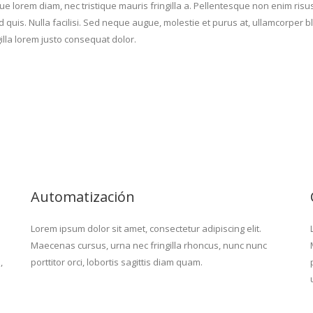
ue lorem diam, nec tristique mauris fringilla a. Pellentesque non enim ri
nd quis. Nulla facilisi. Sed neque augue, molestie et purus at, ullamcorp
gilla lorem justo consequat dolor.
Automatización
Lorem ipsum dolor sit amet, consectetur adipiscing elit.
Maecenas cursus, urna nec fringilla rhoncus, nunc nunc
,
porttitor orci, lobortis sagittis diam quam.