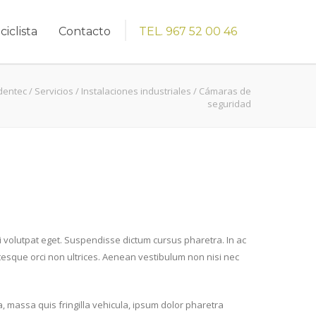
ciclista
Contacto
TEL. 967 52 00 46
dentec
/
Servicios
/
Instalaciones industriales
/
Cámaras de
seguridad
nisi volutpat eget. Suspendisse dictum cursus pharetra. In ac
entesque orci non ultrices. Aenean vestibulum non nisi nec
a, massa quis fringilla vehicula, ipsum dolor pharetra