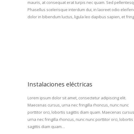
mauris, at consequat erat turpis nec quam. Sed pellentesq
Phasellus scelerisque interdum dui, in laoreet odio eleife
dolor in bibendum luctus, ligula leo dapibus sapien, et frin
Instalaciones eléctricas
Lorem ipsum dolor sit amet, consectetur adipiscing elit.
Maecenas cursus, urna nec fringilla rhoncus, nunc nunc
porttitor orci, lobortis sagittis diam quam. Maecenas cursus
urna nec fringilla rhoncus, nunc nunc porttitor orci, lobortis
sagittis diam quam…