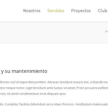
Nosotros
Servicios
Proyectos
Club 
A
ia y su mantenimiento
ltricies nisl id imperdiet porttitor. Aenean tincidunt mauris est, a blandit 
rttitor neque tortor, eget tincidunt ante luctus sit amet. Proin posuere pell
m nisi, sit amet condimentum erat aliquam quis.
ortis. Curabitur facilisis bibendum arcu vitae rhoncus. Vestibulum malesuad