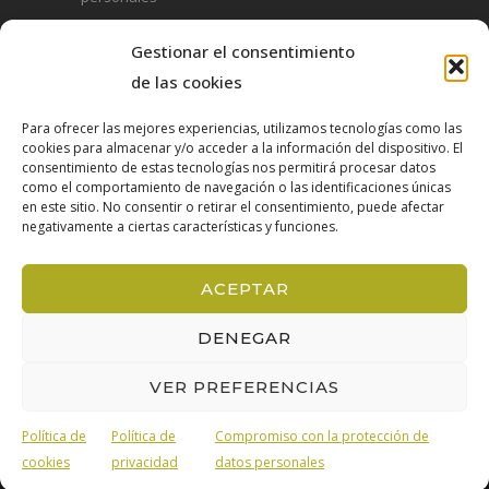
Política de privacidad
Gestionar el consentimiento
de las cookies
Política de cookies
Para ofrecer las mejores experiencias, utilizamos tecnologías como las
cookies para almacenar y/o acceder a la información del dispositivo. El
consentimiento de estas tecnologías nos permitirá procesar datos
Contacto
como el comportamiento de navegación o las identificaciones únicas
en este sitio. No consentir o retirar el consentimiento, puede afectar
Pol. Industrial Campollano Av. tercera nº2
negativamente a ciertas características y funciones.
02007 Albacete, España
Teléfono:
967520046
ACEPTAR
E-Mail:
info@adentec.es
DENEGAR
VER PREFERENCIAS
© 2021 Adentec. Todos los derechos reservados
Política de
Política de
Compromiso con la protección de
ES
cookies
privacidad
datos personales