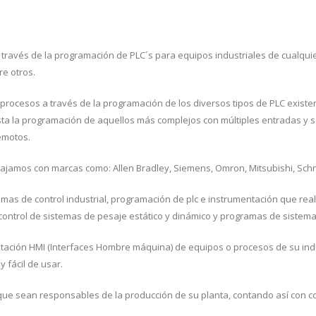
ravés de la programación de PLC´s para equipos industriales de cualqui
re otros.
rocesos a través de la programación de los diversos tipos de PLC existe
asta la programación de aquellos más complejos con múltiples entradas y s
remotos.
bajamos con marcas como: Allen Bradley, Siemens, Omron, Mitsubishi, Schnei
mas de control industrial, programación de plc e instrumentación que re
ontrol de sistemas de pesaje estático y dinámico y programas de sistema
ción HMI (Interfaces Hombre máquina) de equipos o procesos de su indus
 fácil de usar.
que sean responsables de la producción de su planta, contando así con co