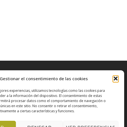
Gestionar el consentimiento de las cookies
Contacto
jores experiencias, utilizamos tecnologías como las cookies para
Pol. Industrial Campollano Av. tercera nº2 02007
er a la información del dispositivo. El consentimiento de estas
Albacete, España
ermitirá procesar datos como el comportamiento de navegación o
Teléfono:
967520046
 únicas en este sitio. No consentir o retirar el consentimiento,
ivamente a ciertas características y funciones.
E-Mail:
info@adentec.es